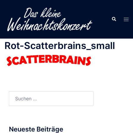
Zum
Inhalt
Suche
springen
Men
ums
Rot-Scatterbrains_small
Suchen
nach:
Neueste Beiträge