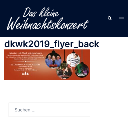
Zum
Inhalt
Suche
springen
Men
ums
dkwk2019_flyer_back
Suchen
nach: